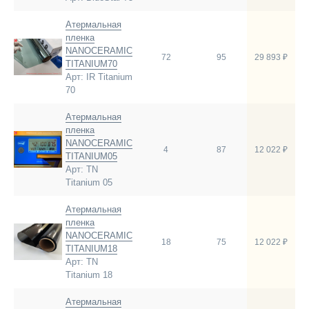
Атермальная
пленка
NANOCERAMIC
72
95
29 893 ₽
TITANIUM70
Арт: IR Titanium
70
Атермальная
пленка
NANOCERAMIC
4
87
12 022 ₽
TITANIUM05
Арт: TN
Titanium 05
Атермальная
пленка
NANOCERAMIC
18
75
12 022 ₽
TITANIUM18
Арт: TN
Titanium 18
Атермальная