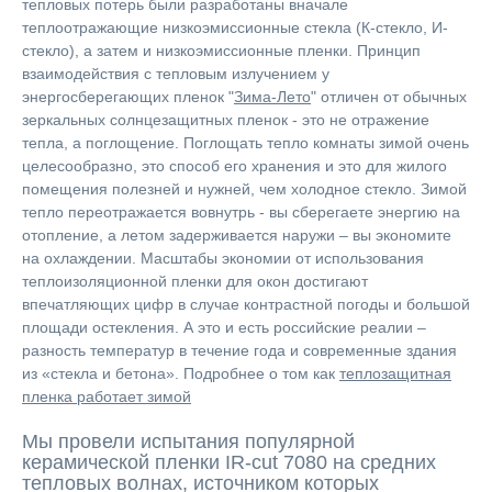
тепловых потерь были разработаны вначале
теплоотражающие низкоэмиссионные стекла (К-стекло, И-
стекло), а затем и низкоэмиссионные пленки. Принцип
взаимодействия с тепловым излучением у
энергосберегающих пленок "
Зима-Лето
" отличен от обычных
зеркальных солнцезащитных пленок - это не отражение
тепла, а поглощение. Поглощать тепло комнаты зимой очень
целесообразно, это способ его хранения и это для жилого
помещения полезней и нужней, чем холодное стекло. Зимой
тепло переотражается вовнутрь - вы сберегаете энергию на
отопление, а летом задерживается наружи – вы экономите
на охлаждении. Масштабы экономии от использования
теплоизоляционной пленки для окон достигают
впечатляющих цифр в случае контрастной погоды и большой
площади остекления. А это и есть российские реалии –
разность температур в течение года и современные здания
из «стекла и бетона». Подробнее о том как
теплозащитная
пленка работает зимой
Мы провели испытания популярной
керамической пленки IR-cut 7080 на средних
тепловых волнах, источником которых