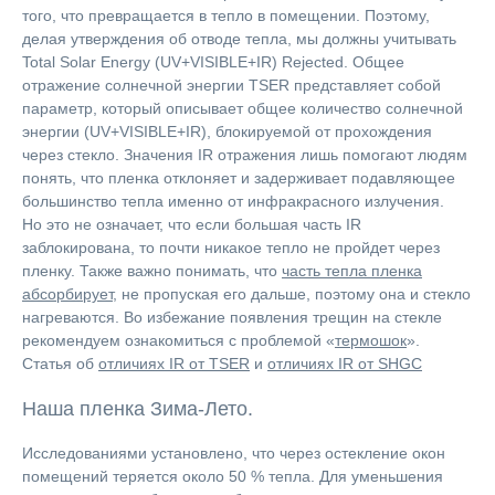
того, что превращается в тепло в помещении. Поэтому,
делая утверждения об отводе тепла, мы должны учитывать
Total Solar Energy (UV+VISIBLE+IR) Rejected. Общее
отражение солнечной энергии TSER представляет собой
параметр, который описывает общее количество солнечной
энергии (UV+VISIBLE+IR), блокируемой от прохождения
через стекло. Значения IR отражения лишь помогают людям
понять, что пленка отклоняет и задерживает подавляющее
большинство тепла именно от инфракрасного излучения.
Но это не означает, что если большая часть IR
заблокирована, то почти никакое тепло не пройдет через
пленку. Также важно понимать, что
часть тепла пленка
абсорбирует
, не пропуская его дальше, поэтому она и стекло
нагреваются. Во избежание появления трещин на стекле
рекомендуем ознакомиться с проблемой «
термошок
».
Статья об
отличиях IR от TSER
и
отличиях IR от SHGC
Наша пленка Зима-Лето.
Исследованиями установлено, что через остекление окон
помещений теряется около 50 % тепла. Для уменьшения