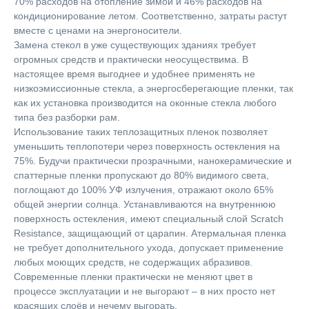
70% расходов на отопление зимой и 46% расходов на
кондиционирование летом. Соответственно, затраты растут
вместе с ценами на энергоносители.
Замена стекол в уже существующих зданиях требует
огромных средств и практически неосуществима. В
настоящее время выгоднее и удобнее применять не
низкоэмиссионные стекла, а энергосберегающие пленки, так
как их установка производится на оконные стекла любого
типа без разборки рам.
Использование таких теплозащитных пленок позволяет
уменьшить теплопотери через поверхность остекления на
75%. Будучи практически прозрачными, нанокерамические и
спаттерные пленки пропускают до 80% видимого света,
поглощают до 100% УФ излучения, отражают около 65%
общей энергии солнца. Устанавливаются на внутреннюю
поверхность остекления, имеют специальный слой Scratch
Resistance, защищающий от царапин. Атермальная пленка
не требует дополнительного ухода, допускает применение
любых моющих средств, не содержащих абразивов.
Современные пленки практически не меняют цвет в
процессе эксплуатации и не выгорают – в них просто нет
красящих слоёв и нечему выгорать.