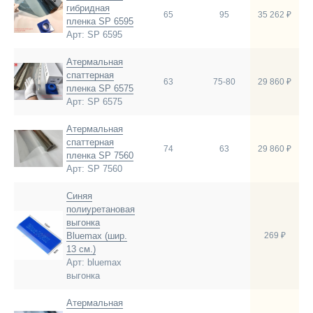
гибридная
65
95
35 262 ₽
пленка SP 6595
Арт: SP 6595
Атермальная
спаттерная
63
75-80
29 860 ₽
пленка SP 6575
Арт: SP 6575
Атермальная
спаттерная
74
63
29 860 ₽
пленка SP 7560
Арт: SP 7560
Синяя
полиуретановая
выгонка
Bluemax (шир.
269 ₽
13 см.)
Арт: bluemax
выгонка
Атермальная