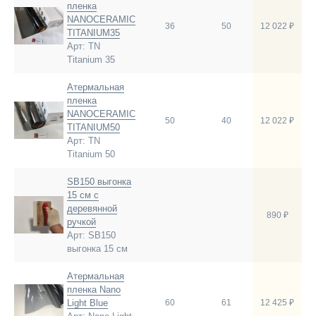
пленка
NANOCERAMIC
36
50
12 022 ₽
TITANIUM35
Арт: TN
Titanium 35
Атермальная
пленка
NANOCERAMIC
50
40
12 022 ₽
TITANIUM50
Арт: TN
Titanium 50
SB150 выгонка
15 см с
деревянной
890 ₽
ручкой
Арт: SB150
выгонка 15 см
Атермальная
пленка Nano
Light Blue
60
61
12 425 ₽