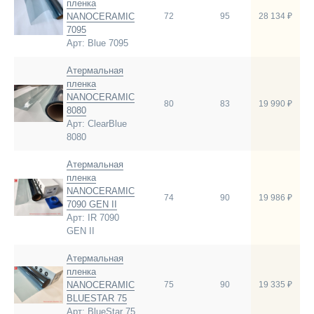
пленка
NANOCERAMIC
72
95
28 134 ₽
7095
Арт: Blue 7095
Атермальная
пленка
NANOCERAMIC
80
83
19 990 ₽
8080
Арт: ClearBlue
8080
Атермальная
пленка
NANOCERAMIC
74
90
19 986 ₽
7090 GEN II
Арт: IR 7090
GEN II
Атермальная
пленка
NANOCERAMIC
75
90
19 335 ₽
BLUESTAR 75
Арт: BlueStar 75