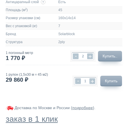
Антицарапный слой
Есть
?
2
Площадь (м
)
45
Размер упаковки (см)
160х14х14
Вес с упаковкой (кг)
7
Бренд
Solarblock
Структура
2ply
1 погонный метр
-
+
Купить..
1 770 ₽
1 рулон (1,5х30 м = 45 м2)
29 860 ₽
-
+
Купить
Доставка по Москве и России (
подробнее
).
заказ в 1 клик