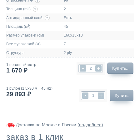
Отражение УФ
99
?
Толщина (mil)
2
?
Антицарапный слой
Есть
?
2
Площадь (м
)
45
Размер упаковки (см)
160х13х13
Вес с упаковкой (кг)
7
Структура
2 ply
1 погонный метр
-
+
Купить..
1 670 ₽
1 рулон (1,5х30 м = 45 м2)
29 893 ₽
-
+
Купить
Доставка по Москве и России (
подробнее
).
заказ в 1 клик