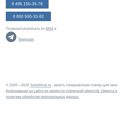
8 495 150-35-78
8 800 500-33-82
Позвонить/написать по
MAX
и
Telelgram
© 2005—2026
Solarblock.ru
-
купить тонировочную пленку для окон
Информация на сайте не является публичной офертой.
Оферта
и
политика обработки персональных данных
.