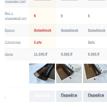
упаковки (см)
Вес с
6
6
6
упаковкой (кг)
Бренд
Solarblock
Solarblock
Solarblock
Структура
2 ply
2ply
Цена
11 040 ₽
9 000 ₽
9 000 ₽
Перейти
Перейти
Перейти