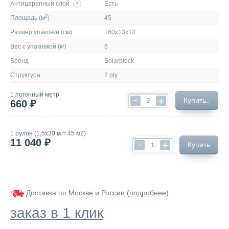
Антицарапный слой
Есть
?
2
Площадь (м
)
45
Размер упаковки (см)
160х13х13
Вес с упаковкой (кг)
6
Бренд
Solarblock
Структура
2 ply
1 погонный метр
-
+
Купить..
660 ₽
1 рулон (1,5х30 м = 45 м2)
11 040 ₽
-
+
Купить
Доставка по Москве и России (
подробнее
).
заказ в 1 клик