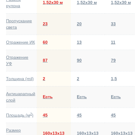
1,52х30 м
1,52х30 м
1,52х30 м
рулона
Пропускание
23
20
33
света
Отражение ИК
60
13
11
Отражение
87
90
79
УФ
Толщина (mil)
2
2
1,5
Антицарапный
Есть
Есть
Есть
слой
2
Площадь (м
)
45
45
45
Размер
160х13х13
160х13х13
160х13х13