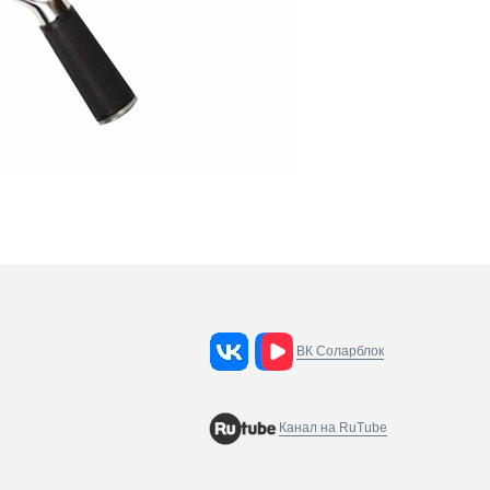
ВК Соларблок
Канал на RuTube