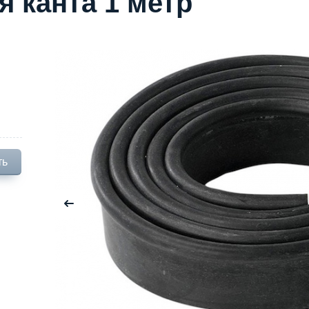
я канта 1 метр
ть