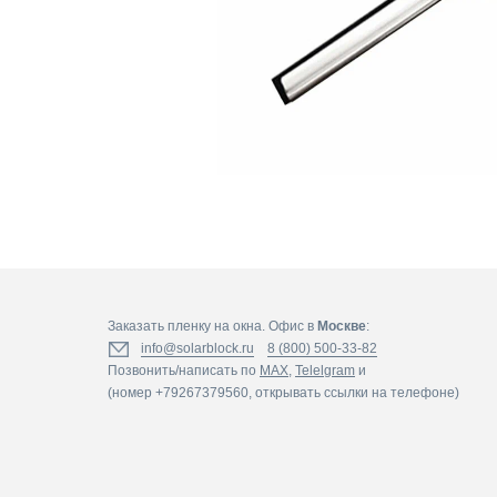
Заказать пленку на окна. Офис в
Москве
:
info@solarblock.ru
8 (800) 500-33-82
Позвонить/написать по
MAX
,
Telelgram
и
(номер +79267379560, открывать ссылки на телефоне)