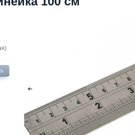
инейка 100 см
ая)
ть