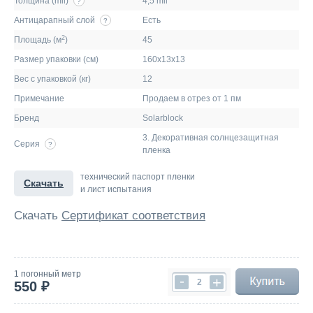
Толщина (mil)
4,5 mil
?
Антицарапный слой
Есть
?
2
Площадь (м
)
45
Размер упаковки (см)
160х13х13
Вес с упаковкой (кг)
12
Примечание
Продаем в отрез от 1 пм
Бренд
Solarblock
3. Декоративная солнцезащитная
Серия
?
пленка
технический паспорт пленки
Скачать
и лист испытания
Скачать
Сертификат соответствия
1 погонный метр
-
+
550 ₽