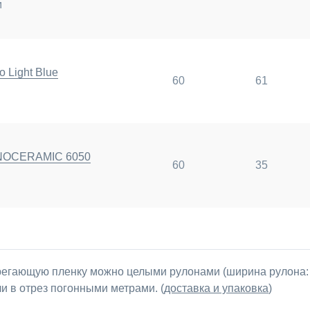
м
 Light Blue
60
61
ANOCERAMIC 6050
60
35
егающую пленку можно целыми рулонами (ширина рулона: 1,
ли в отрез погонными метрами. (
доставка и упаковка
)