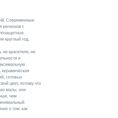
вий. Современные
я регионов с
плозащитные
и круглый год,
 ни красителя, ни
ельности и
максимальную
, керамическая
й, сотовых
вой цвет, потому что
ько малы, они
чше, чем
 минимальный
ее о том, как