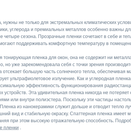
, нужны не только для экстремальных климатических усло
ики, углерода и премиальных металлов особенно важны дл
 четыре сезона. Прозрачные пленки сочетают в себе и те
могают поддерживать комфортную температуру в помещени
 тонирующая пленка для окон, она не содержит ни металла,
о, но уже зарекомендовала себя с точки зрения производит
 отсекает большую часть солнечного тепла, обеспечивая 
ует ультрафиолетовое излучение. Как и углеродная пленка
ксимальную эффективность функционирования радиостанци
 устройств. Эта удивительная пленка никогда не потеряет с
оями или внутри полиэстера. Поскольку эти частицы настол
Пленка из нанокерамики служит дольше и отводит тепло лу
шний вид и стабильную окраску. Спаттерная пленка имеет
няя при этом высокую отражательную способность. Подробн
е пленки
.