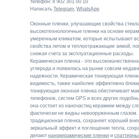
телефон: 8 902 301 00 10
Написать
Telegram
,
WhatsApp
Оконные пленки, улучшающие свойства стекла
высокотехнологичные пленки на основе керам
умеренным климатом, которые испытывают все
свойства летом и теплоотражающие зимой, по
снижая счета за эксплуатационные расходы.
Керамическая пленка - это высококачественная
углерода и появилась на рынке совсем недавн
надежности. Керамическая тонирующая пленка
видимость, также наиболее эффективно блокир
тонирующая оконная пленка обеспечивает ма
телефонов, систем GPS и всех других подобных
она состоит из наночастиц керамики между сл
фактически не видны невооруженным глазом. 
традиционная пленка, сохраняет хороший вне
зеркальный эффект и поглощение тепла, сохра
делают
нанокерамические пленки
и
спаттерны